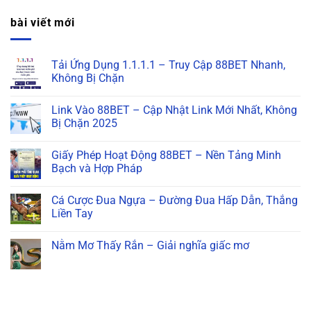
bài viết mới
Tải Ứng Dụng 1.1.1.1 – Truy Cập 88BET Nhanh,
Không Bị Chặn
Link Vào 88BET – Cập Nhật Link Mới Nhất, Không
Bị Chặn 2025
Giấy Phép Hoạt Động 88BET – Nền Tảng Minh
Bạch và Hợp Pháp
Cá Cược Đua Ngựa – Đường Đua Hấp Dẫn, Thắng
Liền Tay
Nằm Mơ Thấy Rắn – Giải nghĩa giấc mơ