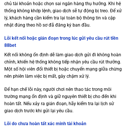
chủ tài khoản hoặc chọn sai ngân hàng thụ hưởng. Khi hệ
thống không khớp lệnh, giao dịch sẽ tự động bị treo.
Để xử
lý, khách hàng cần kiểm tra lại toàn bộ thông tin và cập
nhật đúng theo hồ sơ đã đăng ký ban đầu.
Lỗi kết nối hoặc gián đoạn trong lúc gửi yêu cầu rút tiền
88bet
Kết nối không ổn định dễ làm giao dịch gửi đi không hoàn
chỉnh, khiến hệ thống không tiếp nhận yêu cầu rút thưởng.
Một số hội viên đổi thiết bị hoặc chuyển mạng giữa chừng
nên phiên làm việc bị mất, gây chậm xử lý.
Để hạn chế lỗi này, người chơi nên thao tác trong môi
trường mạng ổn định và giữ nguyên thiết bị cho đến khi
hoàn tất. Nếu xảy ra gián đoạn, hãy kiểm tra lại lịch sử
giao dịch trước khi gửi lại yêu cầu.
Lỗi do chưa hoàn tất xác minh tài khoản