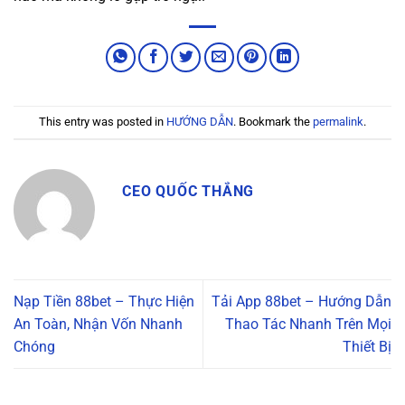
This entry was posted in
HƯỚNG DẪN
. Bookmark the
permalink
.
CEO QUỐC THẮNG
Nạp Tiền 88bet – Thực Hiện
Tải App 88bet – Hướng Dẫn
An Toàn, Nhận Vốn Nhanh
Thao Tác Nhanh Trên Mọi
Chóng
Thiết Bị