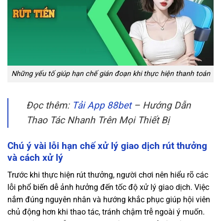
Những yếu tố giúp hạn chế gián đoạn khi thực hiện thanh toán
Đọc thêm:
Tải App 88bet
– Hướng Dẫn
Thao Tác Nhanh Trên Mọi Thiết Bị
Chú ý vài lỗi hạn chế xử lý giao dịch rút thưởng
và cách xử lý
Trước khi thực hiện rút thưởng, người chơi nên hiểu rõ các
lỗi phổ biến dễ ảnh hưởng đến tốc độ xử lý giao dịch. Việc
nắm đúng nguyên nhân và hướng khắc phục giúp hội viên
chủ động hơn khi thao tác, tránh chậm trễ ngoài ý muốn.